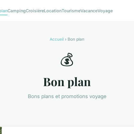
plan
Camping
Croisière
Location
Tourisme
Vacance
Voyage
Accueil
› Bon plan
💰
Bon plan
Bons plans et promotions voyage