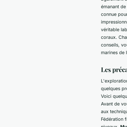
émanant de 
connue pour
impressionn
véritable la
coraux. Cha
conseils, vo
marines de l
Les préc
L'exploratio
quelques pré
Voici quelqu
Avant de vou
aux techniq
Fédération 
niveaux.
Mu