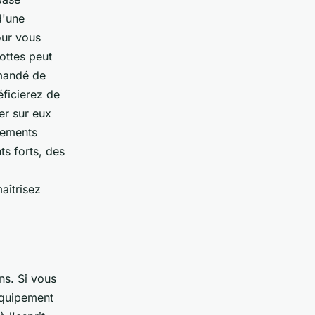
d'une
our vous
ottes peut
mmandé de
éficierez de
er sur eux
nements
s forts, des
aîtrisez
ns. Si vous
équipement