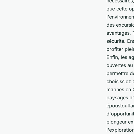
nécessaires,
que cette o
l'environne
des excursio
avantages. 
sécurité. En
profiter ple
Enfin, les 
ouvertes au 
permettre d
choisissiez 
marines en C
paysages d'
époustouflan
d'opportuni
plongeur ex
l'exploratio