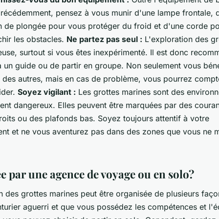
récédemment, pensez à vous munir d'une lampe frontale, 
 de plongée pour vous protéger du froid et d'une corde p
chir les obstacles.
Ne partez pas seul :
L'exploration des gr
euse, surtout si vous êtes inexpérimenté. Il est donc reco
 à un guide ou de partir en groupe. Non seulement vous bén
e des autres, mais en cas de problème, vous pourrez compt
ider.
Soyez vigilant :
Les grottes marines sont des environ
ment dangereux. Elles peuvent être marquées par des courant
oits ou des plafonds bas. Soyez toujours attentif à votre
nt et ne vous aventurez pas dans des zones que vous ne m
e par une agence de voyage ou en solo?
n des grottes marines peut être organisée de plusieurs faço
nturier aguerri et que vous possédez les compétences et l'