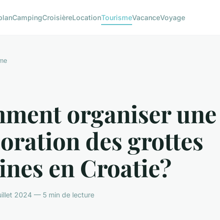
plan
Camping
Croisière
Location
Tourisme
Vacance
Voyage
sme
ment organiser une
oration des grottes
ines en Croatie?
illet 2024 — 5 min de lecture