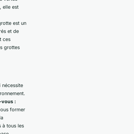
 elle est
grotte est un
rés et de
t ces
s grottes
i nécessite
vironnement.
vous :
 vous former
la
 à tous les
base