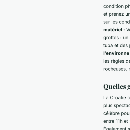
condition p
et prenez un
sur les cond
matériel :
Vo
grottes : u
tuba et des
l'environne
les règles d
rocheuses, 
Quelles g
La Croatie 
plus spectac
célèbre pour
entre 11h et 
Également su