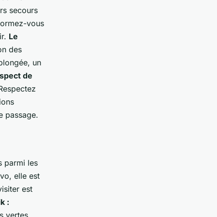
rs secours
nformez-vous
ir.
Le
on des
 plongée, un
espect de
 Respectez
ions
re passage.
 parmi les
vo, elle est
siter est
k :
s vertes