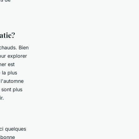
atie?
chauds. Bien
our explorer
mer est
 la plus
t l'automne
 sont plus
r.
ici quelques
 bonne