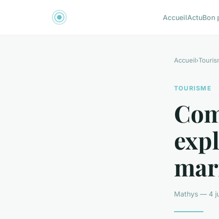
Accueil
Actu
Bon 
Accueil
›
Touri
TOURISME
Com
expl
mar
Mathys — 4 ju