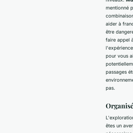
mentionné p
combinaison
aider à fran
être danger
faire appel
l'expérienc
pour vous a
potentielle
passages étr
environneme
pas.
Organisé
L'exploratio
êtes un ave