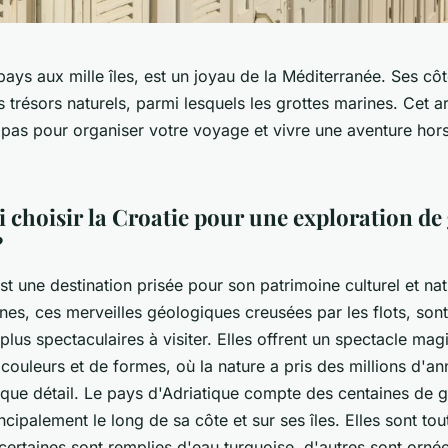
pays aux mille îles, est un joyau de la Méditerranée. Ses côt
s trésors naturels, parmi lesquels les grottes marines. Cet a
 pas pour organiser votre voyage et vivre une aventure hor
 choisir la Croatie pour une exploration de 
?
st une destination prisée pour son patrimoine culturel et nat
nes, ces merveilles géologiques creusées par les flots, sont
 plus spectaculaires à visiter. Elles offrent un spectacle mag
ouleurs et de formes, où la nature a pris des millions d'a
aque détail. Le pays d'Adriatique compte des centaines de g
ncipalement le long de sa côte et sur ses îles. Elles sont tou
 certaines sont remplies d'eau turquoise, d'autres sont orné