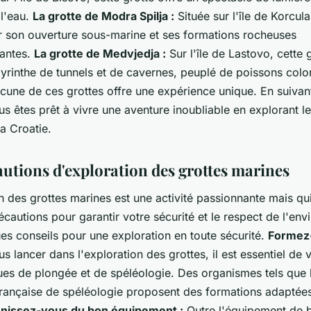
l'eau.
La grotte de Modra Spilja :
Située sur l'île de Korcula,
 son ouverture sous-marine et ses formations rocheuses
antes.
La grotte de Medvjedja :
Sur l'île de Lastovo, cette 
byrinthe de tunnels et de cavernes, peuplé de poissons colo
cune de ces grottes offre une expérience unique. En suivan
us êtes prêt à vivre une aventure inoubliable en explorant le
a Croatie.
autions d'exploration des grottes marines
n des grottes marines est une activité passionnante mais qu
cautions pour garantir votre sécurité et le respect de l'en
es conseils pour une exploration en toute sécurité.
Formez-
s lancer dans l'exploration des grottes, il est essentiel de
ues de plongée et de spéléologie. Des organismes tels que 
française de spéléologie proposent des formations adaptées
nissez-vous du bon équipement :
Outre l'équipement de 