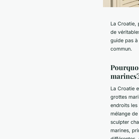
La Croatie, 
de véritable
guide pas à
commun.
Pourquoi
marines
La Croatie e
grottes mari
endroits les
mélange de c
sculpter ch
marines, pri
différentes,