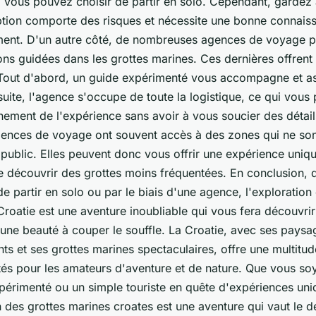
 vous pouvez choisir de partir en solo. Cependant, gardez à
ption comporte des risques et nécessite une bonne connais
ment. D'un autre côté, de nombreuses agences de voyage 
ns guidées dans les grottes marines. Ces dernières offrent 
Tout d'abord, un guide expérimenté vous accompagne et as
suite, l'agence s'occupe de toute la logistique, ce qui vous
inement de l'expérience sans avoir à vous soucier des détail
agences de voyage ont souvent accès à des zones qui ne so
public. Elles peuvent donc vous offrir une expérience uniq
e découvrir des grottes moins fréquentées. En conclusion, 
de partir en solo ou par le biais d'une agence, l'exploration
roatie est une aventure inoubliable qui vous fera découvri
une beauté à couper le souffle. La Croatie, avec ses paysa
ts et ses grottes marines spectaculaires, offre une multitud
tés pour les amateurs d'aventure et de nature. Que vous so
périmenté ou un simple touriste en quête d'expériences uni
n des grottes marines croates est une aventure qui vaut le d