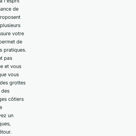
 l'esprit
sance de
proposent
plusieurs
sure votre
 permet de
s pratiques.
nt pas
ue et vous
que vous
 des grottes
r des
ges côtiers
e
yez un
ques,
étour.