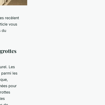
es recèlent
rticle vous
s du
grottes
urel. Les
 parmi les
ique,
nnées pour
rottes
tes
es de