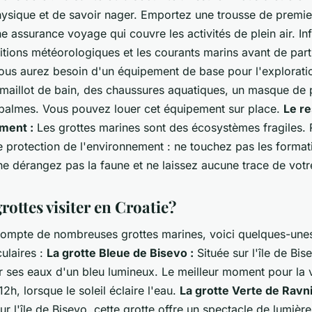
hysique et de savoir nager. Emportez une trousse de premie
e assurance voyage qui couvre les activités de plein air. I
itions météorologiques et les courants marins avant de part
us aurez besoin d'un équipement de base pour l'explorati
n maillot de bain, des chaussures aquatiques, un masque de
 palmes. Vous pouvez louer cet équipement sur place.
Le r
ment :
Les grottes marines sont des écosystèmes fragiles.
e protection de l'environnement : ne touchez pas les format
ne dérangez pas la faune et ne laissez aucune trace de vot
rottes visiter en Croatie?
compte de nombreuses grottes marines, voici quelques-unes
ulaires :
La grotte Bleue de Bisevo :
Située sur l'île de Bise
 ses eaux d'un bleu lumineux. Le meilleur moment pour la vi
12h, lorsque le soleil éclaire l'eau.
La grotte Verte de Ravni
r l'île de Bisevo, cette grotte offre un spectacle de lumière