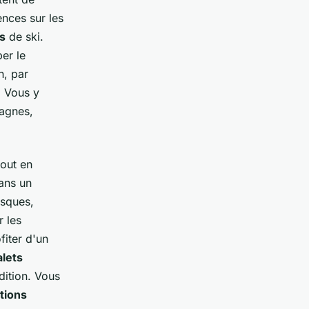
nces sur les
s
de ski.
er le
, par
. Vous y
agnes,
tout en
dans un
esques,
r les
fiter d'un
alets
dition. Vous
tions