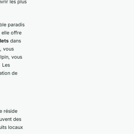
rir les plus
able paradis
elle offre
lets
dans
, vous
alpin, vous
 Les
ation de
e réside
uvent des
its locaux