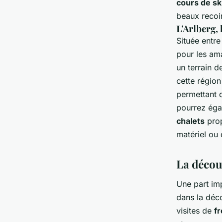
cours de sk
beaux reco
L'Arlberg, 
Située entre
pour les ama
un terrain d
cette régio
permettant d
pourrez éga
chalets
prop
matériel ou
La décou
Une part im
dans la déc
visites de
f