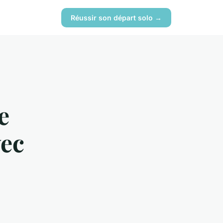
Réussir son départ solo →
e
vec