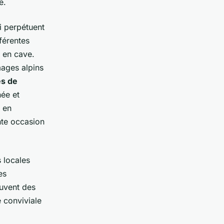
e.
i perpétuent
fférentes
e en cave.
mages alpins
es de
ée et
t en
nte occasion
 locales
es
uvent des
 conviviale