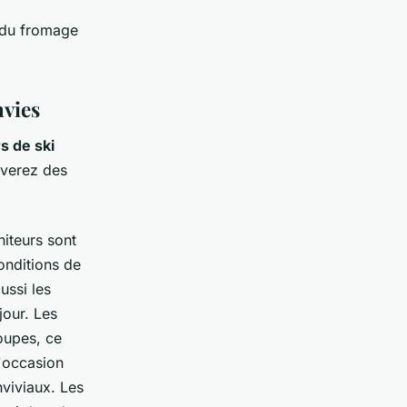
n du fromage
nvies
s de ski
uverez des
iteurs sont
onditions de
ussi les
jour. Les
oupes, ce
'occasion
viviaux. Les