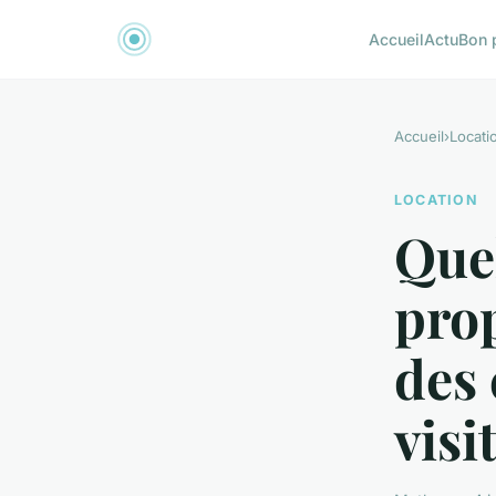
Accueil
Actu
Bon 
Accueil
›
Locati
LOCATION
Quel
prop
des 
visi