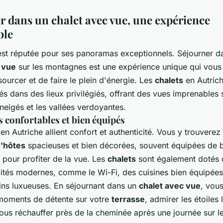
r dans un chalet avec vue, une expérience
ble
st réputée pour ses panoramas exceptionnels. Séjourner d
 vue
sur les montagnes est une expérience unique qui vous
ourcer et de faire le plein d'énergie. Les
chalets
en Autrich
és dans des lieux privilégiés, offrant des vues imprenables 
eigés et les vallées verdoyantes.
s confortables et bien équipés
en Autriche allient confort et authenticité. Vous y trouverez
'hôtes
spacieuses et bien décorées, souvent équipées de 
 pour profiter de la vue. Les
chalets
sont également dotés 
tés modernes, comme le Wi-Fi, des cuisines bien équipées
ains luxueuses. En séjournant dans un
chalet avec vue
, vou
 moments de détente sur votre
terrasse
, admirer les étoiles 
us réchauffer près de la cheminée après une journée sur le