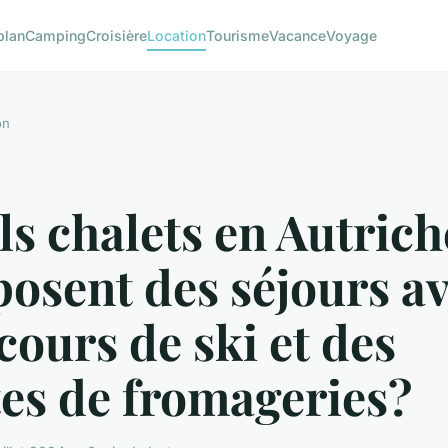
plan
Camping
Croisière
Location
Tourisme
Vacance
Voyage
on
s chalets en Autrich
osent des séjours a
cours de ski et des
tes de fromageries?