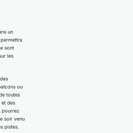
ans un
 permettra
e sont
sur les
 des
balcons ou
de toutes
 et des
s pourrez
le soir venu
s pistes.