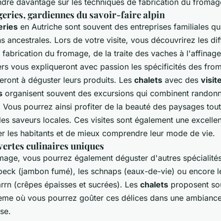
ndre davantage sur les techniques de fabrication du fromag
eries, gardiennes du savoir-faire alpin
eries
en Autriche sont souvent des entreprises familiales qu
ns ancestrales. Lors de votre visite, vous découvrirez les di
 fabrication du fromage, de la traite des vaches à l'affinag
rs vous expliqueront avec passion les spécificités des fro
teront à déguster leurs produits. Les
chalets
avec des
visit
s
organisent souvent des excursions qui combinent randonn
 Vous pourrez ainsi profiter de la beauté des paysages tou
les saveurs locales. Ces visites sont également une excelle
er les habitants et de mieux comprendre leur mode de vie.
ertes culinaires uniques
omage, vous pourrez également déguster d'autres spécialités
eck (jambon fumé), les schnaps (eaux-de-vie) ou encore l
rrn (crêpes épaisses et sucrées). Les
chalets
proposent so
hème où vous pourrez goûter ces délices dans une ambiance
se.