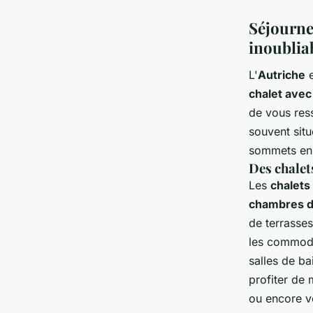
Séjourne
inoublia
L'
Autriche
e
chalet avec
de vous ress
souvent situ
sommets enn
Des chalet
Les
chalets
chambres d
de terrasses
les commodi
salles de b
profiter de
ou encore vo