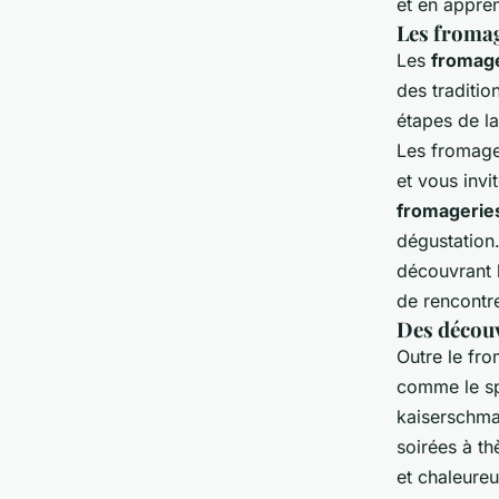
et en appre
Les fromag
Les
fromag
des traditio
étapes de la
Les fromage
et vous invi
fromagerie
dégustation.
découvrant 
de rencontr
Des découv
Outre le fr
comme le sp
kaiserschma
soirées à t
et chaleureu