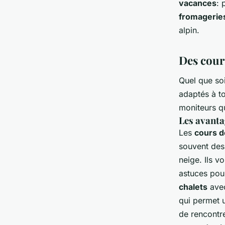
vacances
: 
fromagerie
alpin.
Des cours
Quel que soi
adaptés à t
moniteurs qu
Les avanta
Les
cours d
souvent des 
neige. Ils v
astuces pour
chalets
ave
qui permet 
de rencontr