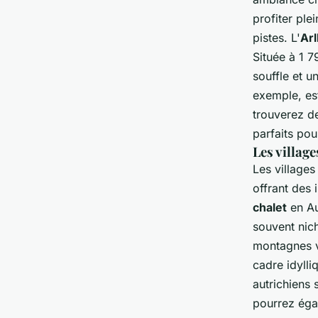
profiter pl
pistes. L'
Ar
Située à 1 7
souffle et u
exemple, est
trouverez 
parfaits pou
Les village
Les villages
offrant des 
chalet
en Au
souvent nic
montagnes v
cadre idyll
autrichiens 
pourrez éga