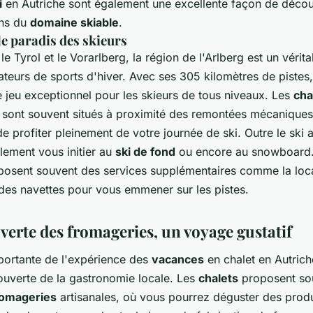
i
en Autriche sont également une excellente façon de découv
ins du
domaine skiable
.
le paradis des skieurs
 le Tyrol et le Vorarlberg, la région de l'Arlberg est un vérit
teurs de sports d'hiver. Avec ses 305 kilomètres de pistes, 
e jeu exceptionnel pour les skieurs de tous niveaux. Les
cha
n sont souvent situés à proximité des remontées mécaniques
e profiter pleinement de votre journée de ski. Outre le ski 
lement vous initier au
ski de fond
ou encore au snowboard.
osent souvent des services supplémentaires comme la loc
 des navettes pour vous emmener sur les pistes.
verte des fromageries, un voyage gustatif
portante de l'expérience des
vacances
en chalet en Autrich
ouverte de la gastronomie locale. Les
chalets
proposent so
romageries
artisanales, où vous pourrez déguster des produ