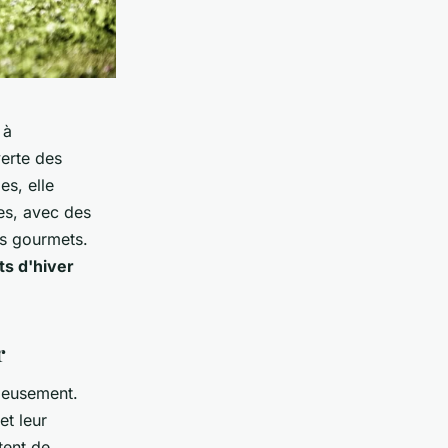
 à
verte des
es, elle
es, avec des
es gourmets.
ts d'hiver
r
nieusement.
et leur
ent de