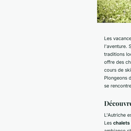
Les vacances
l'aventure. 
traditions l
offre des ch
cours de ski
Plongeons 
se rencontre
Découvre
L'Autriche e
Les
chalets
ambiance ch