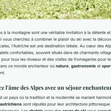
 à la montagne sont une véritable invitation à la détente et
Si vous cherchez à combiner le plaisir du ski avec la décou
ocales, l'Autriche est une destination idéale. Au cœur des Alp
alets confortables, souvent situés dans de charmants villag
 pour tous les niveaux et des visites de fromageries pour l
dans ce monde enchanteur où
nature
,
gastronomie
et
spor
nt.
z l'âme des Alpes avec un séjour enchanteu
st un pays où la tradition et la modernité se marient harmo
 autrichiens
sont réputés pour leur architecture pittoresque 
aleureuse. Les
chalets
avec des
cours de ski
vous permett