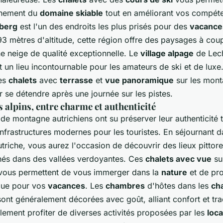
einement du
domaine skiable
tout en améliorant vos compéte
lberg
est l'un des endroits les plus prisés pour des
vacance
93 mètres d'altitude, cette région offre des paysages à coup
ne neige de qualité exceptionnelle. Le
village alpage
de Lech
 un lieu incontournable pour les amateurs de ski et de luxe
des
chalets
avec
terrasse
et
vue panoramique
sur les mont
r se détendre après une journée sur les pistes.
s alpins, entre charme et authenticité
 de montagne autrichiens ont su préserver leur authenticité 
infrastructures modernes pour les touristes. En séjournant 
triche, vous aurez l'occasion de découvrir des lieux pittor
hés dans des vallées verdoyantes. Ces
chalets avec vue
su
ous permettent de vous immerger dans la
nature
et de pro
ique pour vos
vacances
. Les
chambres
d'hôtes dans les
ch
sont généralement décorées avec goût, alliant confort et tra
lement profiter de diverses activités proposées par les
loca