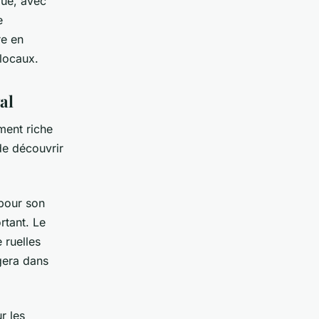
que, avec
e
re en
 locaux.
al
ment riche
de découvrir
 pour son
rtant. Le
 ruelles
gera dans
r les