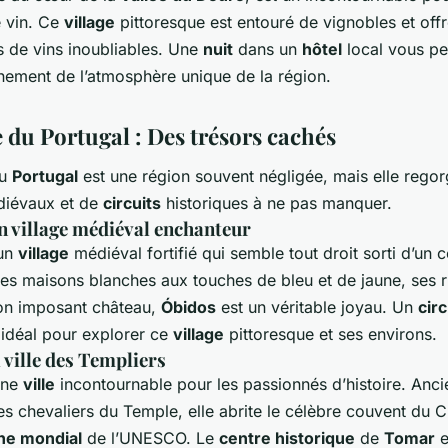
 vin. Ce
village
pittoresque est entouré de vignobles et off
s de vins inoubliables. Une
nuit
dans un
hôtel
local vous pe
inement de l’atmosphère unique de la région.
 du Portugal : Des trésors cachés
u
Portugal
est une région souvent négligée, mais elle rego
iévaux et de
circuits
historiques à ne pas manquer.
n village médiéval enchanteur
un
village
médiéval fortifié qui semble tout droit sorti d’un 
es maisons blanches aux touches de bleu et de jaune, ses r
on imposant château,
Óbidos
est un véritable joyau. Un
circ
 idéal pour explorer ce
village
pittoresque et ses environs.
 ville des Templiers
une
ville
incontournable pour les passionnés d’histoire. Anc
s chevaliers du Temple, elle abrite le célèbre couvent du Ch
ne mondial
de l’UNESCO. Le
centre historique
de
Tomar
e