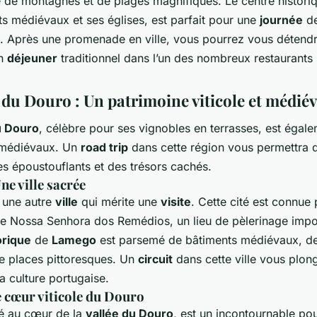
e de montagnes et de plages magnifiques. Le centre histori
s médiévaux et ses églises, est parfait pour une
journée
d
. Après une promenade en ville, vous pourrez vous détend
un
déjeuner
traditionnel dans l’un des nombreux restaurants
 du Douro : Un patrimoine viticole et médiév
u Douro
, célèbre pour ses vignobles en terrasses, est égale
médiévaux. Un
road trip
dans cette région vous permettra 
s époustouflants et des trésors cachés.
ne ville sacrée
 une autre
ville
qui mérite une
visite
. Cette cité est connue
de Nossa Senhora dos Remédios, un lieu de pèlerinage impo
orique
de
Lamego
est parsemé de bâtiments médiévaux, de
de places pittoresques. Un
circuit
dans cette ville vous plon
 la culture portugaise.
e cœur viticole du Douro
ué au cœur de la
vallée du Douro
, est un incontournable pou