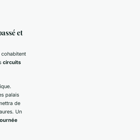
passé et
 cohabitent
es
circuits
que.
s palais
ettra de
Maures. Un
journée