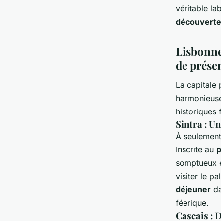
véritable la
découverte
Lisbonne
de prése
La capitale
harmonieuse
historiques 
Sintra : Un
À seulement
Inscrite au
p
somptueux e
visiter le p
déjeuner
da
féerique.
Cascais : D