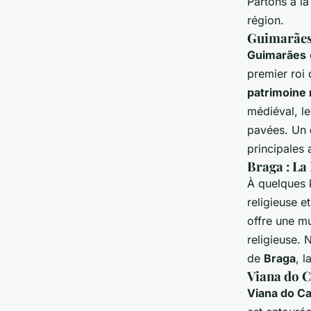
Partons à l
région.
Guimarães 
Guimarães
premier roi
patrimoine
médiéval, le
pavées. Un
principales 
Braga : La
À quelques 
religieuse 
offre une m
religieuse.
de
Braga
, l
Viana do C
Viana do Ca