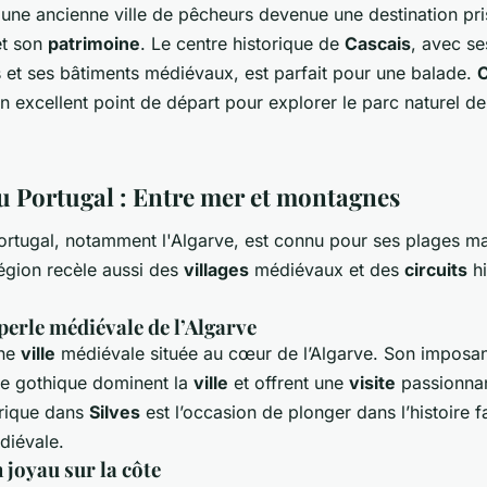
 une ancienne ville de pêcheurs devenue une destination pr
et son
patrimoine
. Le centre historique de
Cascais
, avec se
s et ses bâtiments médiévaux, est parfait pour une balade.
C
 excellent point de départ pour explorer le parc naturel de
u Portugal : Entre mer et montagnes
ortugal, notamment l'Algarve, est connu pour ses plages ma
région recèle aussi des
villages
médiévaux et des
circuits
hi
 perle médiévale de l’Algarve
une
ville
médiévale située au cœur de l’Algarve. Son imposan
le gothique dominent la
ville
et offrent une
visite
passionna
rique dans
Silves
est l’occasion de plonger dans l’histoire 
diévale.
 joyau sur la côte