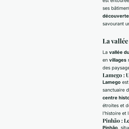
est entouré
ses bâtiment
découverte
savourant 
La vallée
La
vallée d
en
villages
des paysage
Lamego : U
Lamego
est
sanctuaire 
centre hist
étroites et 
l’histoire et
Pinhão : L
Pinhão
, sit