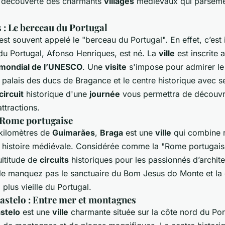
a découverte des charmants
villages
médiévaux qui parsème
: Le berceau du Portugal
est souvent appelé le "berceau du Portugal". En effet, c’est i
 du Portugal, Afonso Henriques, est né. La
ville
est inscrite 
 mondial de l’UNESCO
. Une
visite
s'impose pour admirer le
 palais des ducs de Bragance et le centre historique avec se
circuit
historique d'une
journée
vous permettra de découvri
attractions.
 Rome portugaise
kilomètres de
Guimarães
,
Braga
est une
ville
qui combine 
et histoire médiévale. Considérée comme la "Rome portugai
ultitude de
circuits
historiques pour les passionnés d’archit
 Ne manquez pas le sanctuaire du Bom Jesus do Monte et la 
a plus vieille du Portugal.
astelo : Entre mer et montagnes
stelo
est une
ville
charmante située sur la côte nord du Port