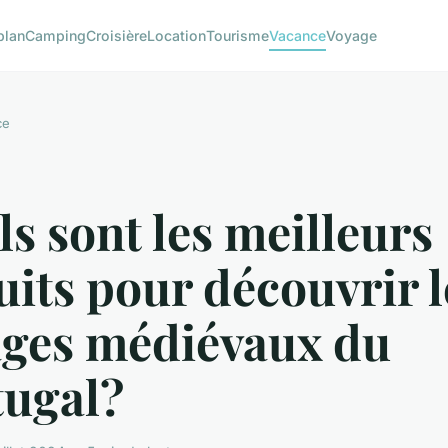
plan
Camping
Croisière
Location
Tourisme
Vacance
Voyage
ce
s sont les meilleurs
uits pour découvrir l
ages médiévaux du
tugal?