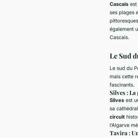
Cascais
est
ses plages 
pittoresque
également un
Cascais.
Le Sud d
Le sud du P
mais cette 
fascinants.
Silves : La
Silves
est 
sa cathédra
circuit
histo
l’Algarve mé
Tavira : Un