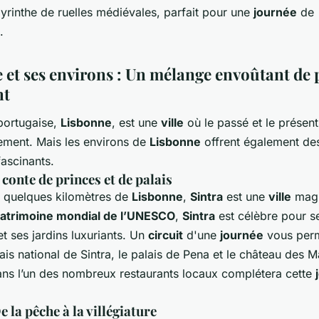
byrinthe de ruelles médiévales, parfait pour une
journée
de
.
 et ses environs : Un mélange envoûtant de 
nt
 portugaise,
Lisbonne
, est une
ville
où le passé et le présent
ment. Mais les environs de
Lisbonne
offrent également d
fascinants.
 conte de princes et de palais
 quelques kilomètres de
Lisbonne
,
Sintra
est une
ville
magi
atrimoine mondial de l’UNESCO
,
Sintra
est célèbre pour se
t ses jardins luxuriants. Un
circuit
d'une
journée
vous perm
alais national de Sintra, le palais de Pena et le château des 
ns l’un des nombreux restaurants locaux complétera cette
e la pêche à la villégiature