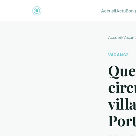
Accueil
Actu
Bon 
Accueil
›
Vacan
VACANCE
Quel
circ
vill
Por