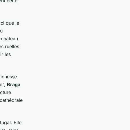
nt cette
ci que le
au
 château
s ruelles
r les
richesse
se",
Braga
ecture
cathédrale
ugal. Elle