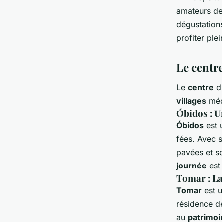
amateurs de
dégustation
profiter ple
Le centre
Le
centre
d
villages
méd
Óbidos : U
Óbidos
est 
fées. Avec s
pavées et s
journée
est
Tomar : La
Tomar
est 
résidence de
au
patrimoi