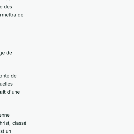
re des
rmettra de
rge de
conte de
uelles
uit
d'une
ienne
rist, classé
st un