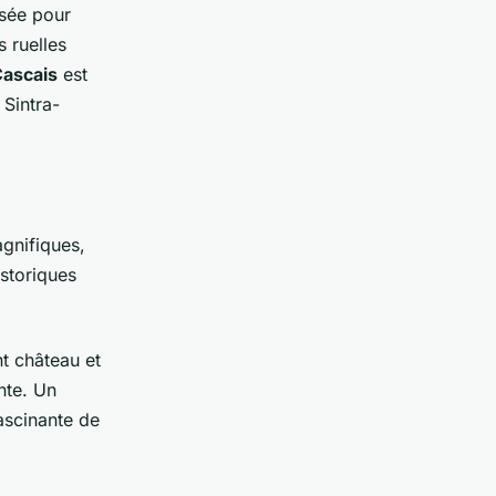
isée pour
s ruelles
ascais
est
 Sintra-
gnifiques,
storiques
t château et
nte. Un
fascinante de