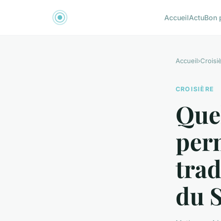
Accueil
Actu
Bon 
Accueil
›
Croisi
CROISIÈRE
Quel
perm
trad
du 