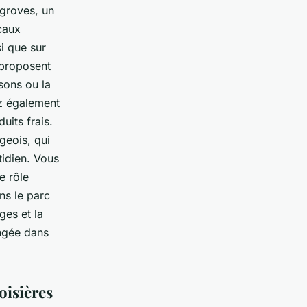
ngroves, un
caux
si que sur
 proposent
sons ou la
ez également
uits frais.
geois, qui
tidien. Vous
e rôle
ns le parc
ges et la
ongée dans
oisières