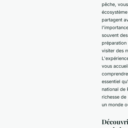
pêche, vous 
écosystème 
partagent av
l'importance
souvent de
préparation 
visiter des 
L'expérience
vous accueil
comprendrez 
essentiel qu
national de
richesse de 
un monde où 
Découvri