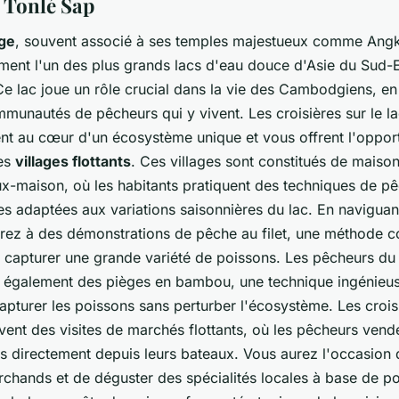
c Tonlé Sap
ge
, souvent associé à ses temples majestueux comme Ang
ment l'un des plus grands lacs d'eau douce d'Asie du Sud-Es
e lac joue un rôle crucial dans la vie des Cambodgiens, en 
munautés de pêcheurs qui y vivent. Les croisières sur le l
nt au cœur d'un écosystème unique et vous offrent l'opport
les
villages flottants
. Ces villages sont constitués de maisons
ux-maison, où les habitants pratiquent des techniques de p
les adaptées aux variations saisonnières du lac. En naviguant
erez à des démonstrations de pêche au filet, une méthode c
r capturer une grande variété de poissons. Les pêcheurs du
nt également des pièges en bambou, une technique ingénieus
pturer les poissons sans perturber l'écosystème. Les crois
vent des visites de marchés flottants, où les pêcheurs vende
is directement depuis leurs bateaux. Vous aurez l'occasion
rchands et de déguster des spécialités locales à base de po