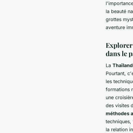
l'importance
la beauté na
grottes myst
aventure im
Explorer 
dans le 
La
Thaïlan
Pourtant, c
les techniqu
formations 
une croisièr
des visites 
méthodes a
techniques,
la relation 