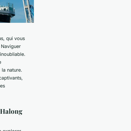
us, qui vous
? Naviguer
inoubliable.
e
la nature.
captivants,
ges
d'Halong
e explorer