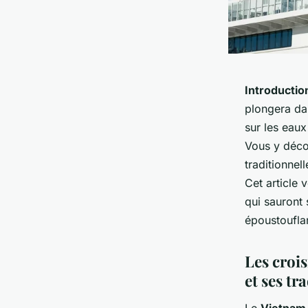
Introductio
plongera dan
sur les eau
Vous y déco
traditionnel
Cet article 
qui sauront 
époustoufla
Les croi
et ses tr
Le
Vietnam