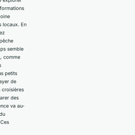
 formations
moine
s locaux. En
rez
 pêche
emps semble
es, comme
s
s petits
ayer de
 croisières
arer des
ence va au-
 du
 Ces