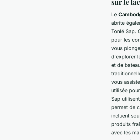
sur le la
Le
Cambod
abrite égale
Tonlé Sap. C
pour les com
vous plonge
d'explorer 
et de batea
traditionnel
vous assist
utilisée pou
Sap utilise
permet de ca
incluent sou
produits fra
avec les ma