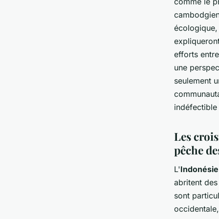
comme le pr
cambodgienn
écologique, 
expliqueront
efforts entr
une perspec
seulement un
communautai
indéfectible
Les crois
pêche de
L'
Indonésie
abritent des
sont partic
occidentale,