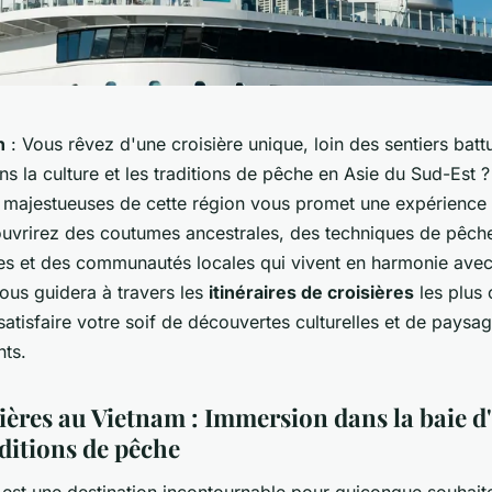
n
: Vous rêvez d'une croisière unique, loin des sentiers batt
s la culture et les traditions de pêche en Asie du Sud-Est 
x majestueuses de cette région vous promet une expérience 
uvrirez des coutumes ancestrales, des techniques de pêch
les et des communautés locales qui vivent en harmonie avec 
vous guidera à travers les
itinéraires de croisières
les plus 
satisfaire votre soif de découvertes culturelles et de paysa
nts.
sières au Vietnam : Immersion dans la baie 
aditions de pêche
est une destination incontournable pour quiconque souhait