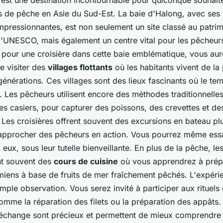
ns de pêche en Asie du Sud-Est. La baie d'Halong, avec ses
mpressionnantes, est non seulement un site classé au patri
l'UNESCO, mais également un centre vital pour les pêcheur
pour une croisière dans cette baie emblématique, vous au
e visiter des
villages flottants
où les habitants vivent de la
énérations. Ces villages sont des lieux fascinants où le t
é. Les pêcheurs utilisent encore des méthodes traditionnell
t les casiers, pour capturer des poissons, des crevettes et de
Les croisières offrent souvent des excursions en bateau plu
approcher des pêcheurs en action. Vous pourrez même ess
eux, sous leur tutelle bienveillante. En plus de la pêche, les
t souvent des
cours de cuisine
où vous apprendrez à prép
miens à base de fruits de mer fraîchement pêchés. L'expéri
imple observation. Vous serez invité à participer aux rituels
omme la réparation des filets ou la préparation des appâts.
change sont précieux et permettent de mieux comprendre