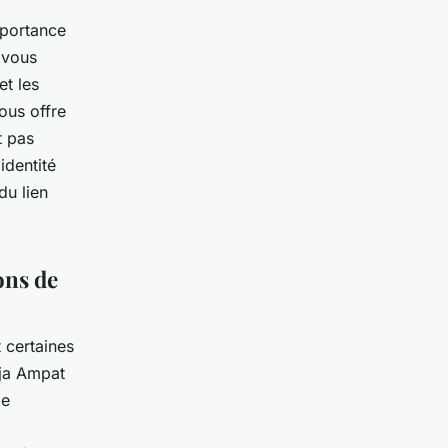
mportance
 vous
et les
ous offre
t pas
identité
u lien
ons de
 certaines
aja Ampat
ie