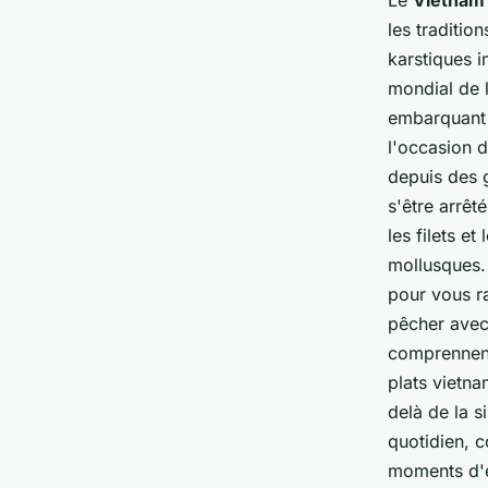
les traditio
karstiques i
mondial de 
embarquant 
l'occasion d
depuis des g
s'être arrêt
les filets e
mollusques. 
pour vous r
pêcher avec 
comprennen
plats vietna
delà de la s
quotidien, c
moments d'é