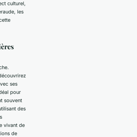
ct culturel,
eraude, les
cette
ières
che.
découvrirez
avec ses
déal pour
nt souvent
tilisant des
s
e vivant de
tions de