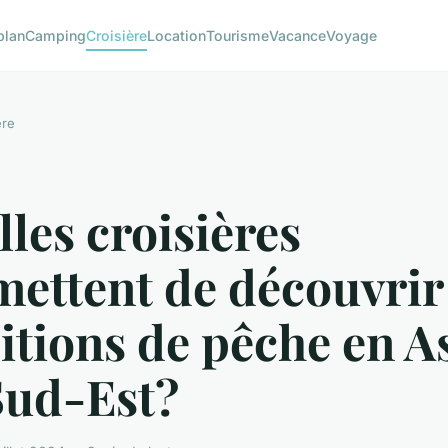
plan
Camping
Croisière
Location
Tourisme
Vacance
Voyage
ère
les croisières
ettent de découvrir 
itions de pêche en A
Sud-Est?