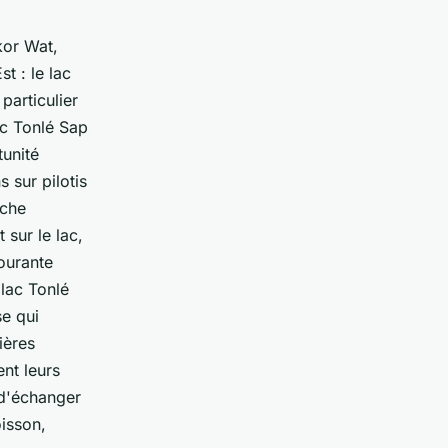
kor Wat,
t : le lac
particulier
ac Tonlé Sap
unité
 sur pilotis
êche
 sur le lac,
ourante
 lac Tonlé
e qui
ières
nt leurs
 d'échanger
isson,