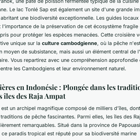
ahok, une pâte de poisson fermentée typique de la cuisine
e. Le lac Tonlé Sap est également un site d'une grande i
abritant une biodiversité exceptionnelle. Les guides locaux
 l'importance de la préservation de cet écosystème fragile 
epris pour protéger les espèces menacées. Cette croisière v
tive unique sur la
culture cambodgienne
, où la pêche n'es
 moyen de subsistance, mais aussi un élément central de l'
re. Vous repartirez avec une compréhension approfondie d
 entre les Cambodgiens et leur environnement naturel.
ières en Indonésie : Plongée dans les traditi
s îles des Raja Ampat
est un archipel magnifique composé de milliers d'îles, dont
 traditions de pêche fascinantes. Parmi elles, les îles des R
ulièrement remarquables. Situé dans la province de Papouas
 ce paradis tropical est réputé pour sa biodiversité marine